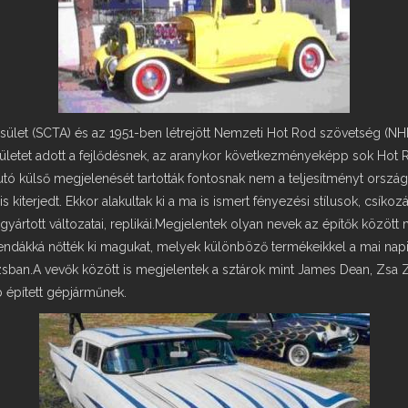
esület (SCTA) és az 1951-ben létrejött Nemzeti Hot Rod szövetség (
dületet adott a fejlődésnek, az aranykor következményeképp sok Hot R
ó külső megjelenését tartották fontosnak nem a teljesítményt országsz
s kiterjedt. Ekkor alakultak ki a ma is ismert fényezési stílusok, csík
yártott változatai, replikái.Megjelentek olyan nevek az építők között
endákká nőtték ki magukat, melyek különböző termékeikkel a mai napig
zsban.A vevők között is megjelentek a sztárok mint James Dean, Zsa Z
 épített gépjárműnek.