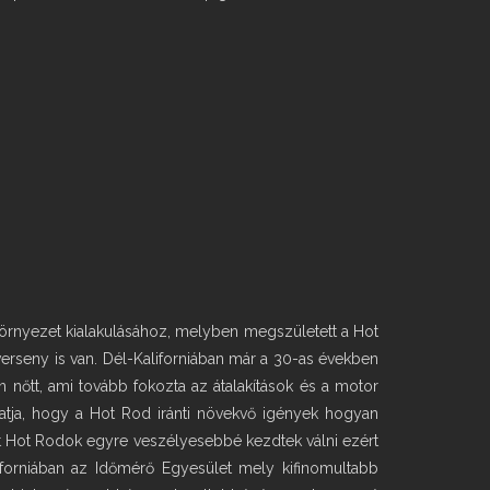
 környezet kialakulásához, melyben megszületett a Hot
verseny is van. Dél-Kaliforniában már a 30-as években
 nőtt, ami tovább fokozta az átalakítások és a motor
atja, hogy a Hot Rod iránti növekvő igények hogyan
t Hot Rodok egyre veszélyesebbé kezdtek válni ezért
aliforniában az Időmérő Egyesület mely kifinomultabb