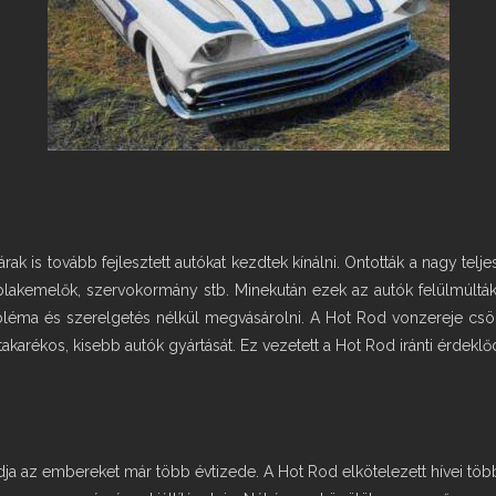
 is tovább fejlesztett autókat kezdtek kínálni. Ontották a nagy telje
 ablakemelők, szervokormány stb. Minekután ezek az autók felülmúlt
bléma és szerelgetés nélkül megvásárolni. A Hot Rod vonzereje csök
arékos, kisebb autók gyártását. Ez vezetett a Hot Rod iránti érdeklő
ja az embereket már több évtizede. A Hot Rod elkötelezett hívei több e