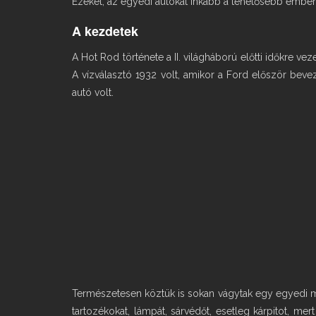
Ezeket, az egyedi autókat inkább a tehetősebb emb
A kezdetek
A Hot Rod története a II. világháború előtti időkre v
A vízválasztó 1932 volt, amikor a Ford először beve
autó volt.
Természetesen köztük is sokan vágytak egy egyedi meg
tartozékokat, lámpát, sárvédőt, esetleg kárpitot, m