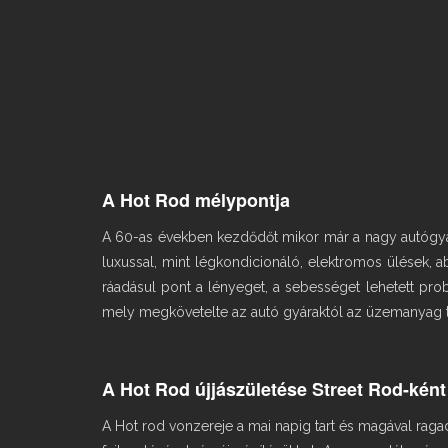
A Hot Rod mélypontja
A 60-as években kezdődőt mikor már a nagy autógyárak
luxussal, mint légkondicionáló, elektromos ülések,
ráadásul pont a lényeget, a sebességet lehetett pro
mely megkövetelte az autó gyáraktól az üzemanyag tak
A Hot Rod újjászületése Street Rod-ként
A Hot rod vonzereje a mai napig tart és magával ragad