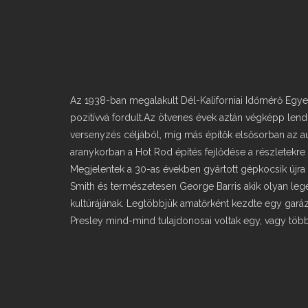
Az 1938-ban megalakult Dél-Kaliforniai Időmérő Egy
pozitívvá fordult.Az ötvenes évek aztán végképp len
versenyzés céljából, míg más építők elsősorban az aut
aranykorban a Hot Rod építés fejlődése a részletekre i
Megjelentek a 30-as években gyártott gépkocsik újra g
Smith és természetesen George Barris akik olyan leg
kultúrájának. Legtöbbjük amatőrként kezdte egy gará
Presley mind-mind tulajdonosai voltak egy, vagy több