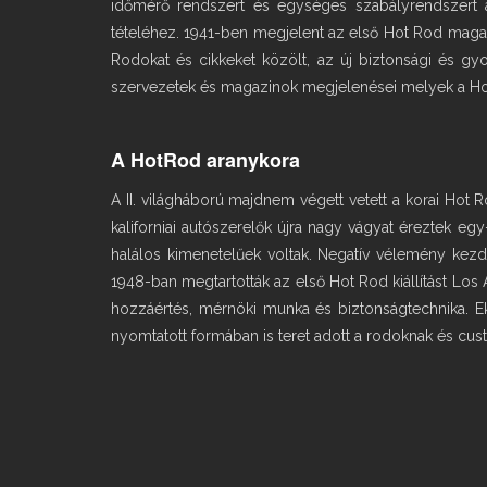
időmérő rendszert és egységes szabályrendszert a
tételéhez. 1941-ben megjelent az első Hot Rod maga
Rodokat és cikkeket közölt, az új biztonsági és 
szervezetek és magazinok megjelenései melyek a Hot
A HotRod aranykora
A II. világháború majdnem végett vetett a korai Ho
kaliforniai autószerelők újra nagy vágyat éreztek 
halálos kimenetelűek voltak. Negatív vélemény kezdet
1948-ban megtartották az első Hot Rod kiállítást Los 
hozzáértés, mérnöki munka és biztonságtechnika. E
nyomtatott formában is teret adott a rodoknak és cu