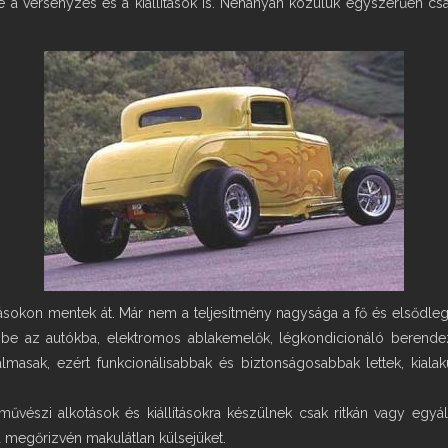
ze a versenyzés és a kiállítások is. Néhányan közülük egyszerűen cs
sokon mentek át. Már nem a teljesítmény nagysága a fő és elsődleg
t be az autókba, elektromos ablakemelők, légkondicionáló berendezé
lmasak, ezért funkcionálisabbak és biztonságosabbak lettek, kiala
 művészi alkotások és kiállításokra készülnek csak ritkán vagy egy
a megőrizvén makulátlan külsejüket.