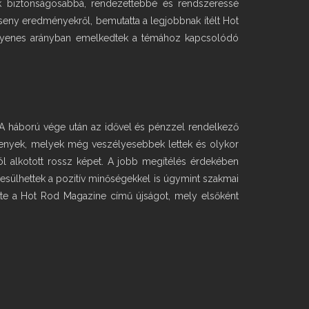
ek biztonságosabbá, rendezettebbé és rendszeressé
eny eredményekről, bemutatta a legjobbnak ítélt Hot
 egyenes arányban emelkedtek a témához kapcsolódó
 A háború vége után az idővel és pénzzel rendelkező
rsenyek, melyek még veszélyesebbek lettek és olykor
król alkotott rossz képet. A jobb megítélés érdekében
mbesülhettek a pozitív minőségekkel is úgymint szakmai
tte a Hot Rod Magazine című újságot, mely elsőként