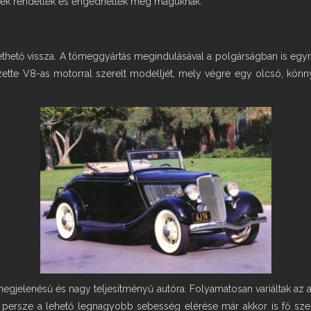
erek rendelték és engedhették meg maguknak.
ezethető vissza. A tömeggyártás megindulásával a polgárságban is egy
zette V8-as motorral szerelt modelljét, mely végre egy olcsó, könn
jelenésű és nagy teljesítményű autóra. Folyamatosan variáltak az aut
ert persze a lehető legnagyobb sebesség elérése már akkor is fő sze