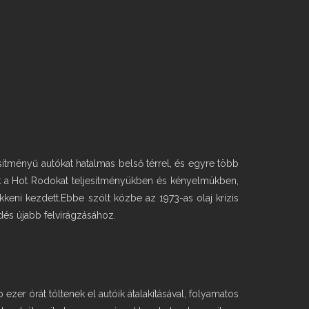
sítményű autókat hatalmas belső térrel, és egyre több
ák a Hot Rodokat teljesítményükben és kényelmükben,
keni kezdett.Ebbe szólt közbe az 1973-as olaj krízis
dés újabb felvirágzásához.
zer órát töltenek el autóik átalakításával, folyamatos