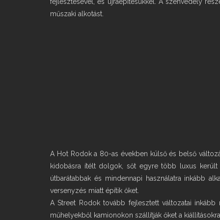
fejlesztésével, és újraépítésükkel. A szenvedély rés
műszaki alkotást.
A Hot Rodok a 80-as években külső és belső változá
kidobásra ítélt dolgok, sőt egyre több luxus kerül
útbarátabbak és mindennapi használatra inkább alka
versenyzés miatt építik őket.
A Street Rodok tovább fejlesztett változatai inkább
műhelyekből kamionokon szállítják őket a kiállításokr