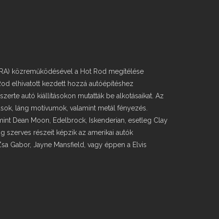
NHRA) közreműködésével a Hot Rod megítélése
od elhivatott kezdett hozzá autóépítéshez
erte autó kiállításokon mutatták be alkotásaikat. Az
ozások, láng motívumok, valamint metál fényezés.
 mint Dean Moon, Edelbrock, Iskenderian, esetleg Clay
 szerves részeit képzik az amerikai autók
sa Gabor, Jayne Mansfield, vagy éppen a Elvis