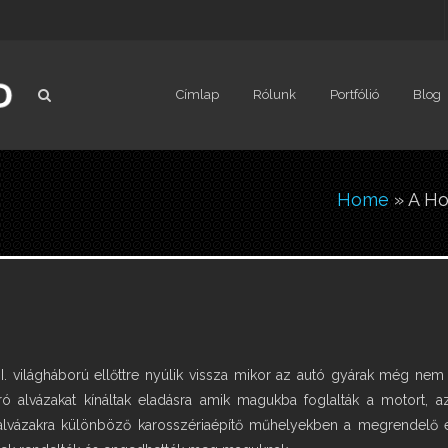
Címlap
Rólunk
Portfólió
Blog
You are
Home
» A Ho
 I. világháború ellőttre nyúlik vissza mikor az autó gyárak még ne
ró alvázakat kínáltak eladásra amik magukba foglalták a motort, az 
lvázakra különböző karosszériaépítő műhelyekben a megrendelő elké