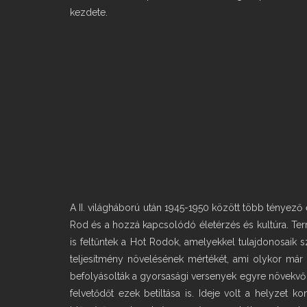
kezdete.
A II. világháború után 1945-1950 között több tényező
Rod és a hozzá kapcsolódó életérzés és kultúra. Term
is feltűntek a Hot Rodok, amelyekkel tulajdonosaik 
teljesítmény növelésének mértékét, ami olykor már
befolyásolták a gyorsasági versenyek egyre növekvő
felvetődőt ezek betiltása is. Ideje volt a helyzet 