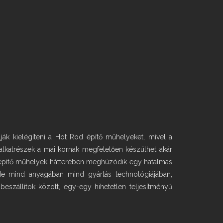
lják kielégíteni a Hot Rod építő műhelyeket, mivel a
y alkatrészek a mai kornak megfelelően készülhet akár
d építő műhelyek hátterében meghúzódik egy hatalmas
 de mind anyagában mind gyártás technológiájában,
eszállítok között, egy-egy hihetetlen teljesítményű