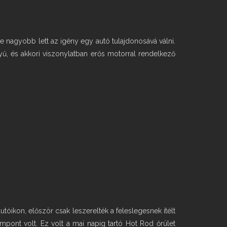
re nagyobb lett az igény egy autó tulajdonosává válni.
yű, és akkori viszonylatban erős motorral rendelkező
óikon, először csak leszerelték a feleslegesnek ítélt
mpont volt. Ez volt a mai napig tartó Hot Rod őrület