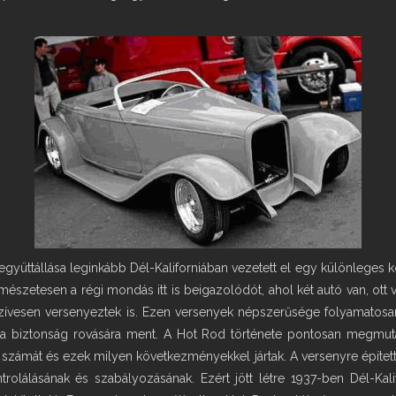
 együttállása leginkább Dél-Kaliforniában vezetett el egy különleges
észetesen a régi mondás itt is beigazolódót, ahol két autó van, ott 
szívesen versenyeztek is. Ezen versenyek népszerűsége folyamatosan
 a biztonság rovására ment. A Hot Rod története pontosan megmut
 számát és ezek milyen következményekkel jártak. A versenyre építet
kontrolálásának és szabályozásának. Ezért jött létre 1937-ben Dél-K