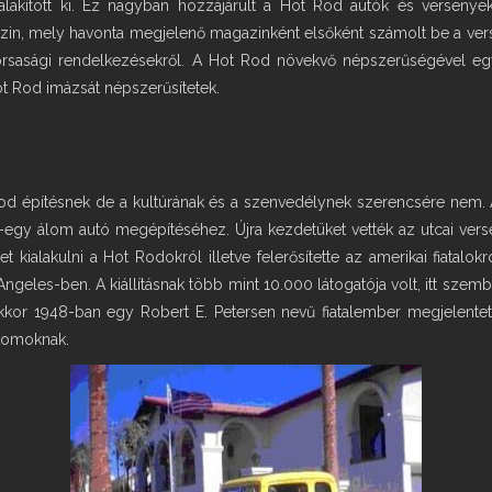
lakított ki. Ez nagyban hozzájárult a Hot Rod autók és verseny
zin, mely havonta megjelenő magazinként elsőként számolt be a vers
gyorsasági rendelkezésekről. A Hot Rod növekvő népszerűségével
 Rod imázsát népszerűsítetek.
t Rod építésnek de a kultúrának és a szenvedélynek szerencsére nem.
egy-egy álom autó megépítéséhez. Újra kezdetüket vették az utcai ve
 kialakulni a Hot Rodokról illetve felerősítette az amerikai fiatalo
Angeles-ben. A kiállításnak több mint 10.000 látogatója volt, itt sze
kkor 1948-ban egy Robert E. Petersen nevű fiatalember megjelente
stomoknak.