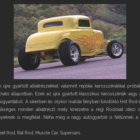
 újra gyártott alkatrészekkel valamint replika karosszériákkal próbá
lható állapotban. Ezek az újra gyártott klasszikus karosszériák vag
 mügyantából. A sikerben és olykor rivalda fényben tündöklő Hot Ro
zükséges minden alkatrészt mely kinézetre a régi Rodokat idézi
eknek is megfelel. Néha még a nagy autógyártók is feltűnnek, a b
eet Rod, Rat Rod, Muscle Car, Supercars.