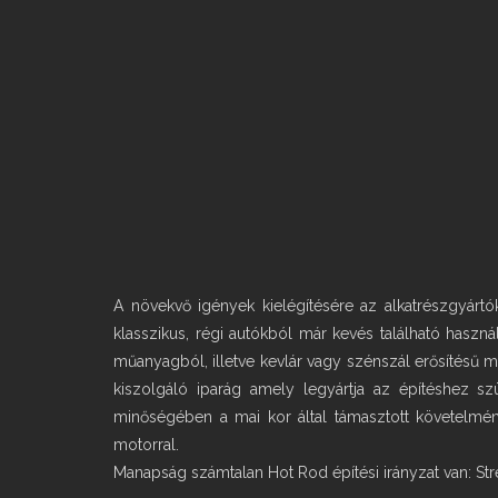
A növekvő igények kielégítésére az alkatrészgyártók
klasszikus, régi autókból már kevés található haszná
műanyagból, illetve kevlár vagy szénszál erősítésű
kiszolgáló iparág amely legyártja az építéshez s
minőségében a mai kor által támasztott követelmény
motorral.
Manapság számtalan Hot Rod építési irányzat van: Str