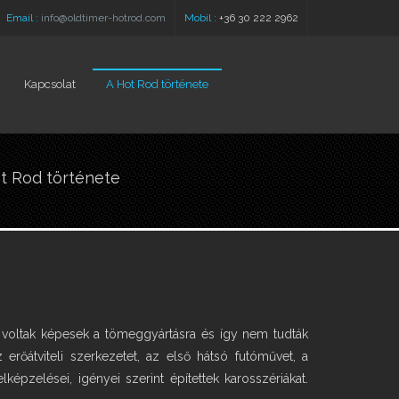
Email :
info@oldtimer-hotrod.com
Mobil :
+36 30 222 2962
Kapcsolat
A Hot Rod története
 here
t Rod története
m voltak képesek a tömeggyártásra és így nem tudták
erőátviteli szerkezetet, az első hátsó futóművet, a
pzelései, igényei szerint építettek karosszériákat.