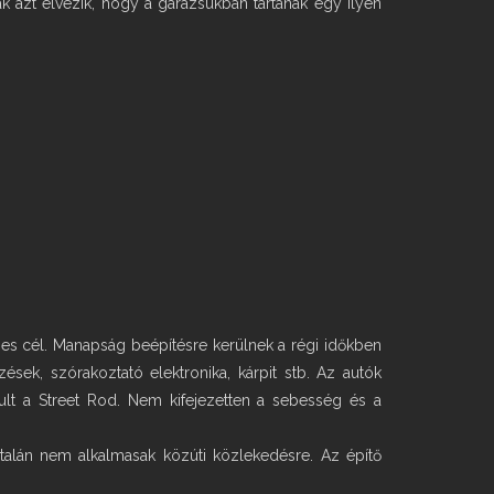
ak azt élvezik, hogy a garázsukban tartanak egy ilyen
es cél. Manapság beépítésre kerülnek a régi időkben
sek, szórakoztató elektronika, kárpit stb. Az autók
kult a Street Rod. Nem kifejezetten a sebesség és a
általán nem alkalmasak közúti közlekedésre. Az építő