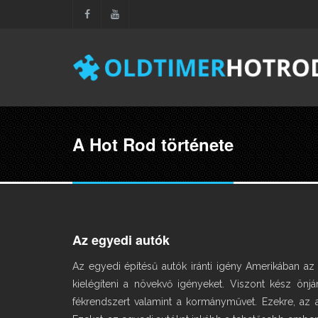
Skip to main content
Search
Search form
A Hot Rod története
Az egyedi autók
Az egyedi építésű autók iránti igény Amerikában az
kielégíteni a növekvő igényeket. Viszont kész önjá
fékrendszert valamint a kormányművet. Ezekre, az a